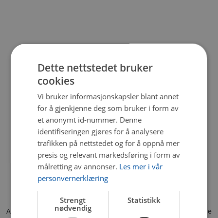
Dette nettstedet bruker
cookies
Vi bruker informasjonskapsler blant annet
for å gjenkjenne deg som bruker i form av
et anonymt id-nummer. Denne
identifiseringen gjøres for å analysere
trafikken på nettstedet og for å oppnå mer
presis og relevant markedsføring i form av
målretting av annonser.
Les mer i vår
personvernerklæring
Strengt
Statistikk
nødvendig
Application error: a client-side exception has occurred (see the