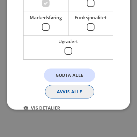
browser console for more information).
Markedsføring
Funksjonalitet
Ugradert
GODTA ALLE
AVVIS ALLE
VIS DETALJER
Strengt nødvendig
Statistikk