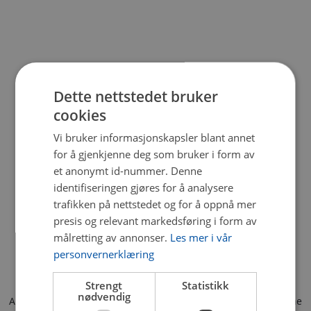
Dette nettstedet bruker
cookies
Vi bruker informasjonskapsler blant annet
for å gjenkjenne deg som bruker i form av
et anonymt id-nummer. Denne
identifiseringen gjøres for å analysere
trafikken på nettstedet og for å oppnå mer
presis og relevant markedsføring i form av
målretting av annonser.
Les mer i vår
personvernerklæring
Strengt
Statistikk
nødvendig
Application error: a client-side exception has occurred (see the