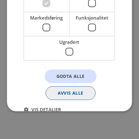
browser console for more information).
Markedsføring
Funksjonalitet
Ugradert
GODTA ALLE
AVVIS ALLE
VIS DETALJER
Strengt nødvendig
Statistikk