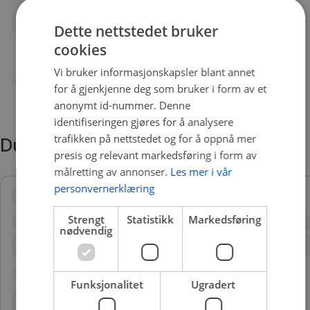
Quality
A
Dette nettstedet bruker
cookies
Vi bruker informasjonskapsler blant annet
for å gjenkjenne deg som bruker i form av et
anonymt id-nummer. Denne
identifiseringen gjøres for å analysere
trafikken på nettstedet og for å oppnå mer
Du trenger kanskje også
presis og relevant markedsføring i form av
målretting av annonser.
Les mer i vår
personvernerklæring
Strengt
Statistikk
Markedsføring
nødvendig
Funksjonalitet
Ugradert