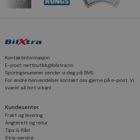
CookieScriptConsent
4 uker 2
Den
CookieScript
dager
inf
.bilxtra.no
bru
Scr
for
inns
bes
inf
Det
Coo
coo
fun
skal
Kontaktinformasjon
VISITOR_PRIVACY_METADATA
5 måneder
Den
YouTube
E-post:
nettbutikk@bilxtra.no
4 uker
bruk
.youtube.com
bru
Sporingsnummer sender vi deg på SMS.
og 
For andre henvendelser kontakt oss gjerne på e-post. Vi
der
med
svarer så fort vi kan!
regi
den
sam
per
Kundesenter
og i
dere
Frakt og levering
æret
økte
Angrerett og retur
Tips & Råd
Xtra-service