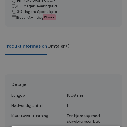
Fri frakt over 1 000,-
1-3 dager leveringstid
30 dagers åpent kjøp
Betal 0,- i dag
Produktinformasjon
Omtaler
(
)
Detaljer
Lengde
1506 mm
Nødvendig antall
1
Kjøretøysutrustning
For kjøretøy med
skivebremser bak