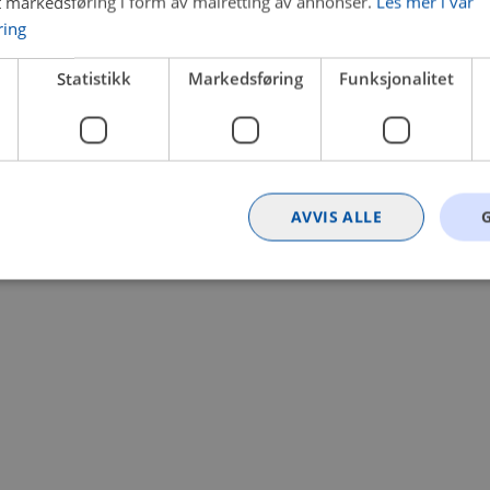
t markedsføring i form av målretting av annonser.
Les mer i vår
ring
 a client-side exception has occurred (see the browser console for
Statistikk
Markedsføring
Funksjonalitet
AVVIS ALLE
Strengt nødvendig
Statistikk
Markedsføring
Funksjonalitet
Ugrader
nformasjonskapsler tillater kjernefunksjoner på nettstedet, som brukerinnlogging og k
rukes riktig uten strengt nødvendige informasjonskapsler.
Provider
/
Utløpsdato
Beskrivelse
Domene
nt
4 uker 2
Denne informasjonskapselen brukes av Co
CookieScript
dager
tjenesten for å huske innstillingene for b
.bilxtra.no