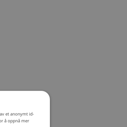
 av et anonymt id-
for å oppnå mer