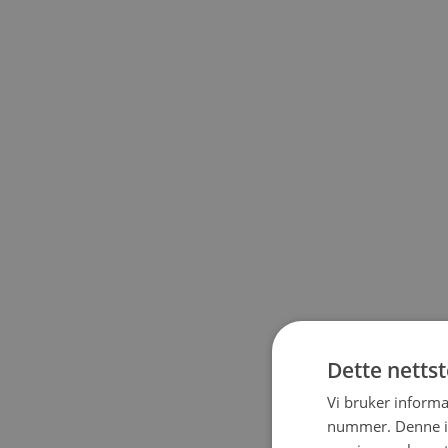
Dette netts
Vi bruker informa
nummer. Denne ide