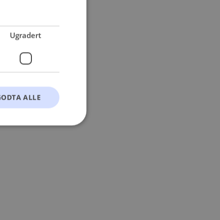
 more information).
Ugradert
GODTA ALLE
t
ontoadministrasjon.
okie-Script.com-
esøkendes