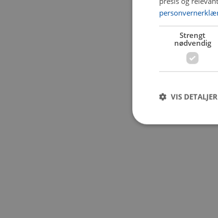
presis og relevan
personvernerklæ
Application error:
Strengt
nødvendig
VIS DETALJER
Strengt nødvendige i
Nettstedet kan ikke b
Navn
CookieScriptConse