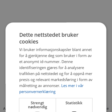
Dette nettstedet bruker
cookies
Vi bruker informasjonskapsler blant annet
for å gjenkjenne deg som bruker i form av
et anonymt id-nummer. Denne
identifiseringen gjøres for å analysere
trafikken på nettstedet og for å oppnå mer
presis og relevant markedsføring i form av
målretting av annonser.
Les mer i vår
personvernerklæring
Strengt
Statistikk
nødvendig
Application error: a client-side exception has occurred (see the