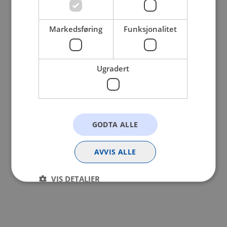
browser console for more information).
Markedsføring
Funksjonalitet
Ugradert
GODTA ALLE
AVVIS ALLE
VIS DETALJER
Strengt nødvendig
Statistikk