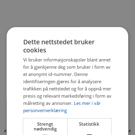
Dette nettstedet bruker
cookies
Vi bruker informasjonskapsler blant annet
for å gjenkjenne deg som bruker i form av
et anonymt id-nummer. Denne
identifiseringen gjøres for å analysere
trafikken på nettstedet og for å oppnå mer
presis og relevant markedsføring i form av
målretting av annonser.
Les mer i vår
personvernerklæring
Strengt
Statistikk
nødvendig
Application error: a client-side exception has occurred (see the