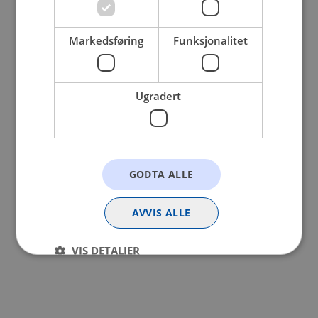
browser console for more information).
Markedsføring
Funksjonalitet
Ugradert
GODTA ALLE
AVVIS ALLE
VIS DETALJER
Strengt nødvendig
Statistikk