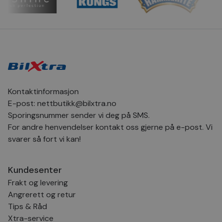
CookieScriptConsent
4 uker 2
Den
CookieScript
dager
inf
.bilxtra.no
bru
Scr
for
inns
bes
inf
Det
Coo
coo
fun
skal
Kontaktinformasjon
VISITOR_PRIVACY_METADATA
5 måneder
Den
YouTube
E-post:
nettbutikk@bilxtra.no
4 uker
bruk
.youtube.com
bru
Sporingsnummer sender vi deg på SMS.
og 
For andre henvendelser kontakt oss gjerne på e-post. Vi
der
med
svarer så fort vi kan!
regi
den
sam
per
Kundesenter
og i
dere
Frakt og levering
æret
økte
Angrerett og retur
Tips & Råd
Xtra-service