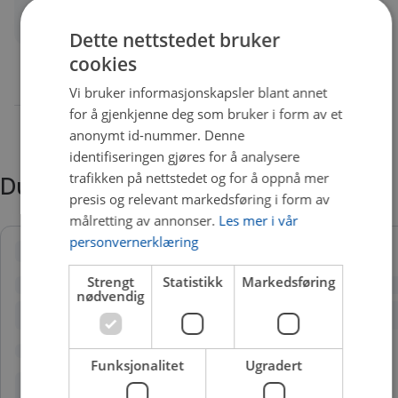
Quality
A
Dette nettstedet bruker
cookies
Vi bruker informasjonskapsler blant annet
for å gjenkjenne deg som bruker i form av et
anonymt id-nummer. Denne
identifiseringen gjøres for å analysere
trafikken på nettstedet og for å oppnå mer
Du trenger kanskje også
presis og relevant markedsføring i form av
målretting av annonser.
Les mer i vår
personvernerklæring
Strengt
Statistikk
Markedsføring
nødvendig
Funksjonalitet
Ugradert