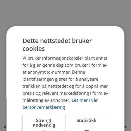
Dette nettstedet bruker
cookies
Vi bruker informasjonskapsler blant annet
for å gjenkjenne deg som bruker i form av
et anonymt id-nummer. Denne
identifiseringen gjøres for å analysere
trafikken på nettstedet og for å oppnå mer
presis og relevant markedsføring i form av
målretting av annonser.
Les mer i vår
personvernerklæring
Strengt
Statistikk
nødvendig
Application error: a client-side exception has occurred (see the