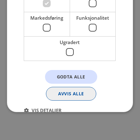
browser console for more information).
Markedsføring
Funksjonalitet
Ugradert
GODTA ALLE
AVVIS ALLE
VIS DETALJER
Strengt nødvendig
Statistikk