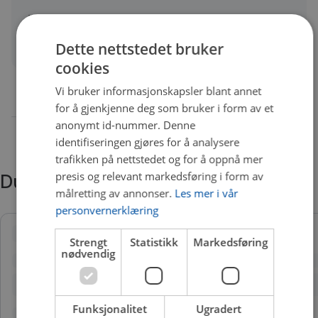
Varselskontakt lengde
210 mm
Quality
A
Dette nettstedet bruker
cookies
Vi bruker informasjonskapsler blant annet
for å gjenkjenne deg som bruker i form av et
anonymt id-nummer. Denne
identifiseringen gjøres for å analysere
trafikken på nettstedet og for å oppnå mer
presis og relevant markedsføring i form av
Du trenger kanskje også
målretting av annonser.
Les mer i vår
personvernerklæring
Strengt
Statistikk
Markedsføring
nødvendig
Funksjonalitet
Ugradert