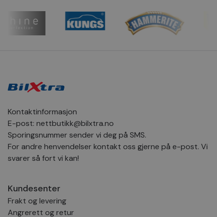
CookieScriptConsent
4 uker 2
Den
CookieScript
dager
inf
.bilxtra.no
bru
Scr
for
inns
bes
inf
Det
Coo
coo
fun
skal
VISITOR_PRIVACY_METADATA
5 måneder
Den
YouTube
Kontaktinformasjon
4 uker
bruk
.youtube.com
bru
E-post:
nettbutikk@bilxtra.no
og 
Sporingsnummer sender vi deg på SMS.
der
med
For andre henvendelser kontakt oss gjerne på e-post. Vi
regi
den
svarer så fort vi kan!
sam
per
og i
dere
Kundesenter
æret
økte
Frakt og levering
Angrerett og retur