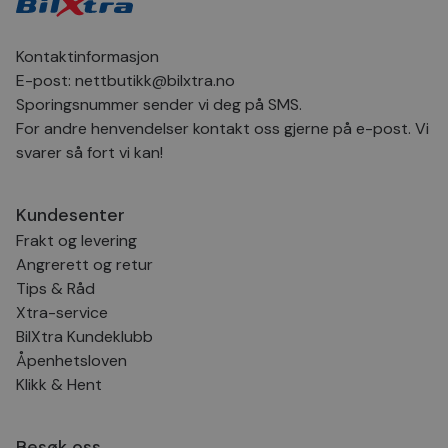
inns
bes
inf
Det
Kontaktinformasjon
Coo
coo
E-post:
nettbutikk@bilxtra.no
fun
Sporingsnummer sender vi deg på SMS.
skal
For andre henvendelser kontakt oss gjerne på e-post. Vi
VISITOR_PRIVACY_METADATA
5 måneder
Den
YouTube
4 uker
bruk
.youtube.com
svarer så fort vi kan!
bru
og 
der
med
Kundesenter
regi
den
Frakt og levering
sam
per
Angrerett og retur
og i
Tips & Råd
dere
æret
Xtra-service
økte
BilXtra Kundeklubb
Åpenhetsloven
Klikk & Hent
Provider
Provider
/
/
Provider
Navn
Navn
Utløpsdato
Utløpsdato
Beskrivelse
Beskrivelse
Navn
Domene
Domene
/
Utløpsdato
Beskrivelse
Domene
Besøk oss