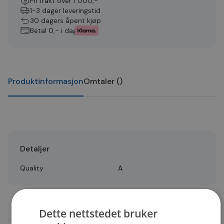
Fri frakt over 1 000,-
1-3 dager leveringstid
30 dagers åpent kjøp
Betal 0,- i dag
Produktinformasjon
Omtaler
(
)
Detaljer
Quality
A
Dette nettstedet bruker