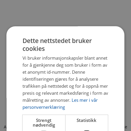
Dette nettstedet bruker
cookies
Vi bruker informasjonskapsler blant annet
for å gjenkjenne deg som bruker i form av
et anonymt id-nummer. Denne
identifiseringen gjøres for å analysere
trafikken på nettstedet og for å oppnå mer
presis og relevant markedsføring i form av
målretting av annonser.
Les mer i vår
personvernerklæring
Strengt
Statistikk
nødvendig
Application error: a client-side exception has occurred (see the