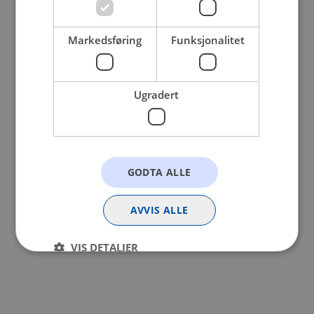
browser console for more information).
Markedsføring
Funksjonalitet
Ugradert
GODTA ALLE
AVVIS ALLE
VIS DETALJER
Strengt nødvendig
Statistikk