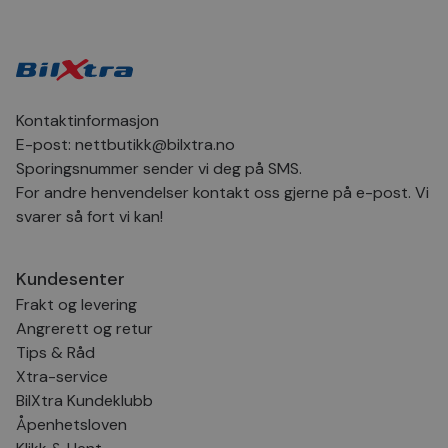
Scr
for
inns
bes
inf
Det
Coo
coo
Kontaktinformasjon
fun
skal
E-post:
nettbutikk@bilxtra.no
Sporingsnummer sender vi deg på SMS.
VISITOR_PRIVACY_METADATA
5 måneder
Den
YouTube
4 uker
bruk
.youtube.com
For andre henvendelser kontakt oss gjerne på e-post. Vi
bru
og 
svarer så fort vi kan!
der
med
regi
den
Kundesenter
sam
per
Frakt og levering
og i
dere
Angrerett og retur
æret
økte
Tips & Råd
Xtra-service
BilXtra Kundeklubb
Åpenhetsloven
Provider
Provider
/
/
Provider