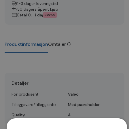
1-3 dager leveringstid
30 dagers åpent kjøp
Betal 0,- i dag
Produktinformasjon
Omtaler
(
)
Detaljer
For produsent
Valeo
Tilleggsvare/Tilleggsinfo
Med pæreholder
Quality
A