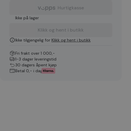
Hurtigkasse
Ikke på lager
Klikk og hent i butikk
Ikke tilgjengelig for
Klikk og hent i butikk
Fri frakt over 1 000,-
1-3 dager leveringstid
30 dagers åpent kjøp
Betal 0,- i dag