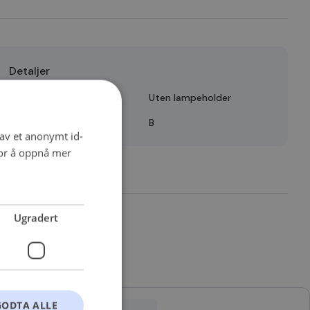
Detaljer
Tilleggsvare/Tilleggsinfo
Uten lampeholder
Quality
B
 av et anonymt id-
for å oppnå mer
Ugradert
GODTA ALLE