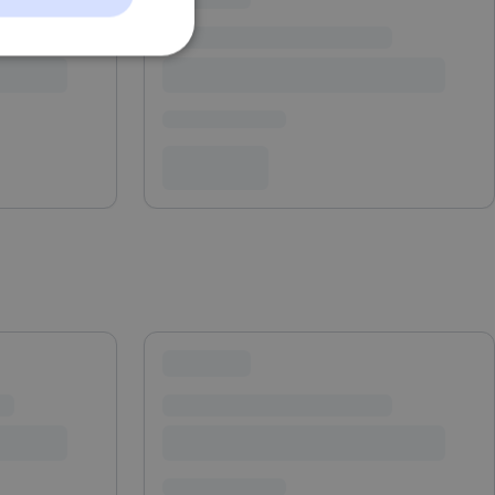
t
ontoadministrasjon.
okie-Script.com-
esøkendes
Cookie-Script.com
s samtykke og
nettstedet. Det
kke om ulike
 deres preferanser
skrivelse