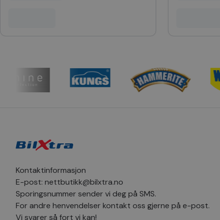
__Secure-YNID
_clck
SNS
__vdpl
SRM_B
helloRetailTracking
_clsk
_sn_m
hello_retail_id
_clsk
_fbp
pageviewCount
MUID
_ga
SM
MR
_sn_a
Kontaktinformasjon
E-post:
nettbutikk@bilxtra.no
YSC
_ga_1C424SVV6P
Sporingsnummer sender vi deg på SMS.
For andre henvendelser kontakt oss gjerne på e-post.
_uetvid
_sn_n
Vi svarer så fort vi kan!