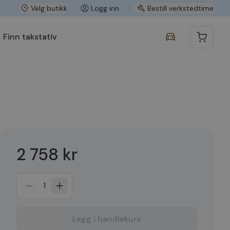
Velg butikk
Logg inn
Bestill verkstedtime
Finn takstativ
2 758 kr
1
Legg i handlekurv