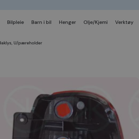
Bilpleie
Barn i bil
Henger
Olje/Kjemi
Verktøy
Baklys, U/pæreholder