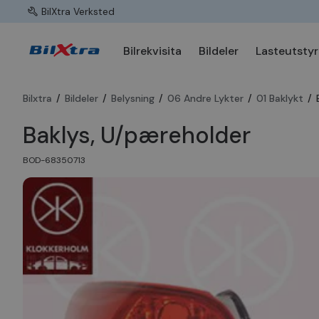
BilXtra Verksted
Bilrekvisita
Bildeler
Lasteutstyr
Bilxtra
/
Bildeler
/
Belysning
/
06 Andre Lykter
/
01 Baklykt
/
Baklys, U/pæreholder
BOD-68350713