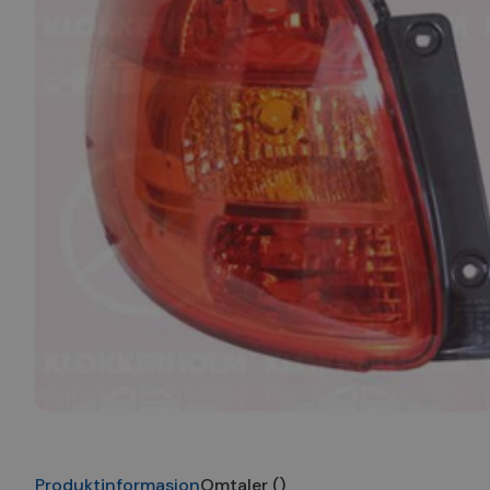
Produktinformasjon
Omtaler
(
)