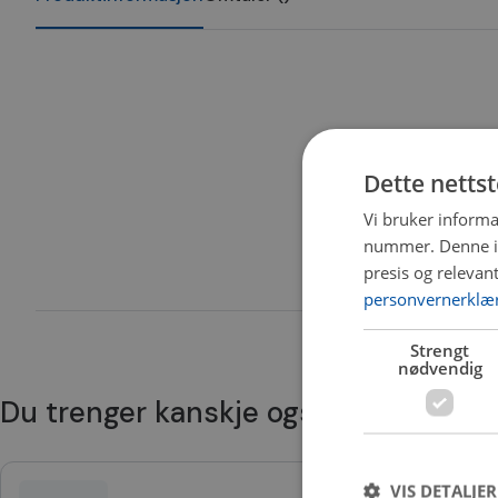
Dette netts
Vi bruker informa
nummer. Denne ide
presis og relevan
personvernerklæ
Strengt
nødvendig
Du trenger kanskje også
VIS DETALJER