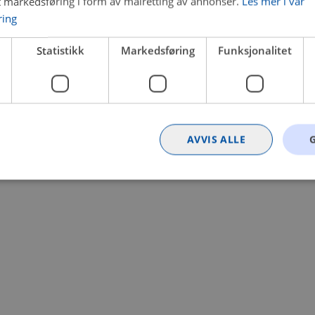
t markedsføring i form av målretting av annonser.
Les mer i vår
ring
 a client-side exception has occurred (see the browser console for
Statistikk
Markedsføring
Funksjonalitet
AVVIS ALLE
Strengt nødvendig
Statistikk
Markedsføring
Funksjonalitet
Ugrader
nformasjonskapsler tillater kjernefunksjoner på nettstedet, som brukerinnlogging og k
rukes riktig uten strengt nødvendige informasjonskapsler.
Provider
/
Utløpsdato
Beskrivelse
Domene
nt
4 uker 2
Denne informasjonskapselen brukes av Co
CookieScript
dager
tjenesten for å huske innstillingene for b
.bilxtra.no