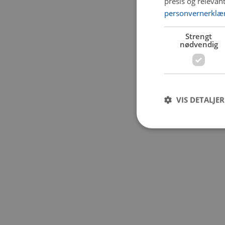
presis og relevan
personvernerklæ
Application error:
Strengt
nødvendig
VIS DETALJER
Strengt nødvendige i
Nettstedet kan ikke b
Navn
CookieScriptConse