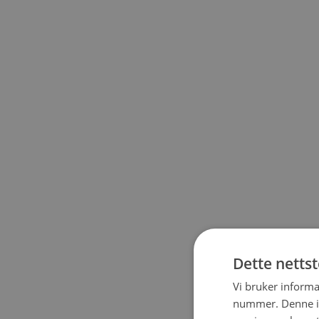
Dette netts
Vi bruker informa
nummer. Denne ide