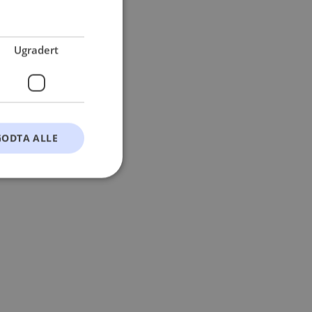
 more information).
Ugradert
GODTA ALLE
t
ontoadministrasjon.
okie-Script.com-
esøkendes