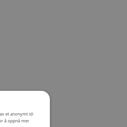
 av et anonymt id-
for å oppnå mer