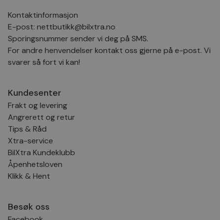
bes
inf
Kontaktinformasjon
Det
Coo
E-post:
nettbutikk@bilxtra.no
coo
Sporingsnummer sender vi deg på SMS.
fun
skal
For andre henvendelser kontakt oss gjerne på e-post. Vi
VISITOR_PRIVACY_METADATA
5 måneder
Den
YouTube
svarer så fort vi kan!
4 uker
bruk
.youtube.com
bru
og 
der
Kundesenter
med
regi
Frakt og levering
den
sam
Angrerett og retur
per
og i
Tips & Råd
dere
Xtra-service
æret
økte
BilXtra Kundeklubb
Åpenhetsloven
Klikk & Hent
Provider
Provider
/
/
Provider
Navn
Navn
Utløpsdato
Utløpsdato
Beskrivelse
Beskrivelse
Navn
Domene
Domene
/
Utløpsdato
Beskrivelse
Besøk oss
Domene
_clck
__Secure-
.youtube.com
.bilxtra.no
5 måneder
1 år
Denne
Provider
/
Facebook