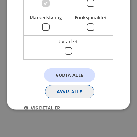
browser console for more information).
Markedsføring
Funksjonalitet
Ugradert
GODTA ALLE
AVVIS ALLE
VIS DETALJER
Strengt nødvendig
Statistikk