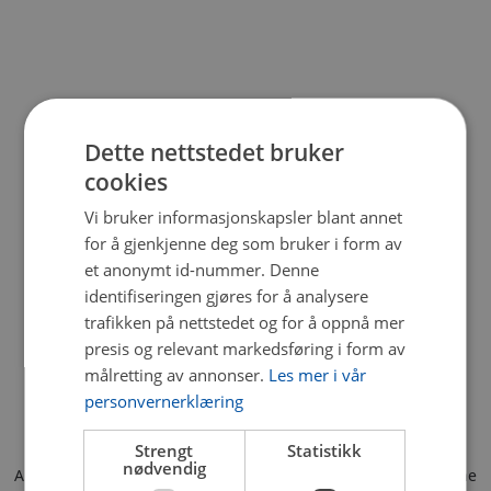
Dette nettstedet bruker
cookies
Vi bruker informasjonskapsler blant annet
for å gjenkjenne deg som bruker i form av
et anonymt id-nummer. Denne
identifiseringen gjøres for å analysere
trafikken på nettstedet og for å oppnå mer
presis og relevant markedsføring i form av
målretting av annonser.
Les mer i vår
personvernerklæring
Strengt
Statistikk
nødvendig
Application error: a client-side exception has occurred (see the