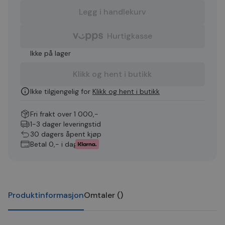
Legg i handlekurv
Hurtigkasse
Ikke på lager
Klikk og hent i butikk
Ikke tilgjengelig for
Klikk og hent i butikk
Fri frakt over 1 000,-
1-3 dager leveringstid
30 dagers åpent kjøp
Betal 0,- i dag
Produktinformasjon
Omtaler
(
)