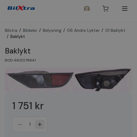
Bilxtra
/
Bildeler
/
Belysning
/
06 Andre Lykter
/
01 Baklykt
/
Baklykt
Baklykt
BOD-66120786A1
1 751 kr
1