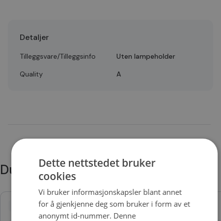
Detaljer
Tilleggsvare/Tilleggsinfo
Uten lampeholder
Quality
A
Dette nettstedet bruker
Du trenger kanskje også
cookies
Vi bruker informasjonskapsler blant annet
for å gjenkjenne deg som bruker i form av et
anonymt id-nummer. Denne