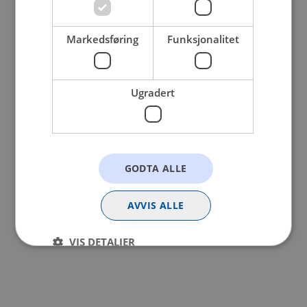
browser console for more information).
Markedsføring
Funksjonalitet
Ugradert
GODTA ALLE
AVVIS ALLE
VIS DETALJER
Strengt nødvendig
Statistikk