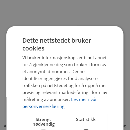
Dette nettstedet bruker
cookies
Vi bruker informasjonskapsler blant annet
for å gjenkjenne deg som bruker i form av
et anonymt id-nummer. Denne
identifiseringen gjøres for å analysere
trafikken på nettstedet og for å oppnå mer
presis og relevant markedsføring i form av
målretting av annonser.
Les mer i vår
personvernerklæring
Strengt
Statistikk
nødvendig
Application error: a client-side exception has occurred (see the