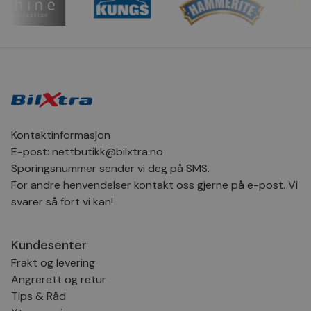
CookieScriptConsent
4 uker 2
Den
CookieScript
dager
inf
.bilxtra.no
bru
Scr
for
inns
bes
inf
Det
Coo
coo
fun
skal
Kontaktinformasjon
VISITOR_PRIVACY_METADATA
5 måneder
Den
YouTube
E-post:
nettbutikk@bilxtra.no
4 uker
bruk
.youtube.com
bru
Sporingsnummer sender vi deg på SMS.
og 
der
For andre henvendelser kontakt oss gjerne på e-post. Vi
med
svarer så fort vi kan!
regi
den
sam
per
og i
Kundesenter
dere
æret
Frakt og levering
økte
Angrerett og retur
Tips & Råd