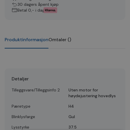
30 dagers åpent kjøp
Betal 0,- i dag
Produktinformasjon
Omtaler
(
)
Detaljer
Tilleggsvare/Tilleggsinfo 2
Uten motor for
høydejustering hovedlys
Pæretype
H4
Blinklysfarge
Gul
Lysstyrke
37.5