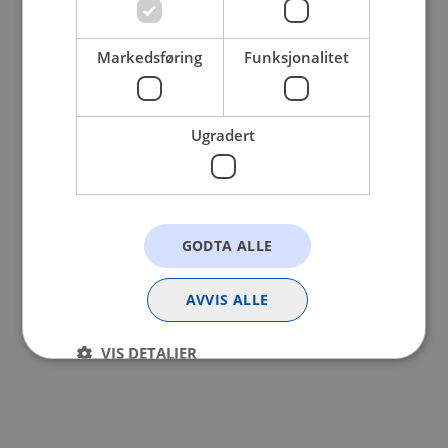
browser console for more information).
Markedsføring
Funksjonalitet
Ugradert
GODTA ALLE
AVVIS ALLE
VIS DETALJER
Strengt nødvendig
Statistikk