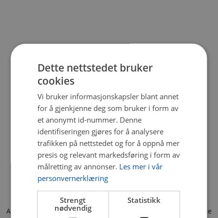
Dette nettstedet bruker
cookies
Vi bruker informasjonskapsler blant annet
for å gjenkjenne deg som bruker i form av
et anonymt id-nummer. Denne
identifiseringen gjøres for å analysere
trafikken på nettstedet og for å oppnå mer
presis og relevant markedsføring i form av
målretting av annonser.
Les mer i vår
personvernerklæring
Strengt
Statistikk
nødvendig
Application error: a client-side exception has occurred (see the