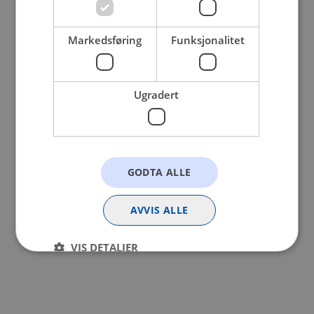
browser console for more information).
Markedsføring
Funksjonalitet
Ugradert
GODTA ALLE
AVVIS ALLE
VIS DETALJER
Strengt nødvendig
Statistikk