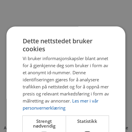
Dette nettstedet bruker
cookies
Vi bruker informasjonskapsler blant annet
for å gjenkjenne deg som bruker i form av
et anonymt id-nummer. Denne
identifiseringen gjøres for å analysere
trafikken på nettstedet og for å oppnå mer
presis og relevant markedsføring i form av
målretting av annonser.
Les mer i vår
personvernerklæring
Strengt
Statistikk
nødvendig
Application error: a client-side exception has occurred (see the