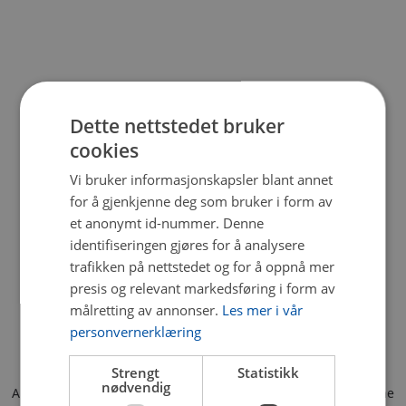
Dette nettstedet bruker
cookies
Vi bruker informasjonskapsler blant annet
for å gjenkjenne deg som bruker i form av
et anonymt id-nummer. Denne
identifiseringen gjøres for å analysere
trafikken på nettstedet og for å oppnå mer
presis og relevant markedsføring i form av
målretting av annonser.
Les mer i vår
personvernerklæring
Strengt
Statistikk
nødvendig
Application error: a client-side exception has occurred (see the