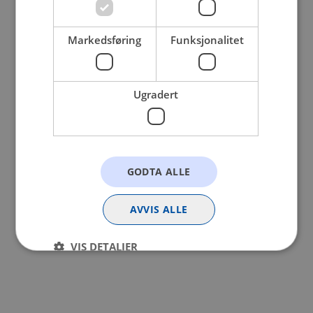
browser console for more information).
Markedsføring
Funksjonalitet
Ugradert
GODTA ALLE
AVVIS ALLE
VIS DETALJER
Strengt nødvendig
Statistikk