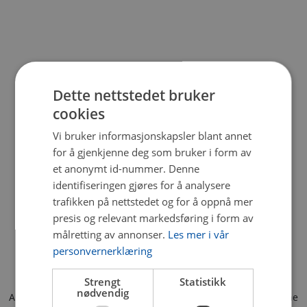
Dette nettstedet bruker
cookies
Vi bruker informasjonskapsler blant annet
for å gjenkjenne deg som bruker i form av
et anonymt id-nummer. Denne
identifiseringen gjøres for å analysere
trafikken på nettstedet og for å oppnå mer
presis og relevant markedsføring i form av
målretting av annonser.
Les mer i vår
personvernerklæring
Strengt
Statistikk
nødvendig
Application error: a client-side exception has occurred (see the