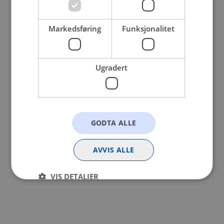
browser console for more information).
Markedsføring
Funksjonalitet
Ugradert
GODTA ALLE
AVVIS ALLE
VIS DETALJER
Strengt nødvendig
Statistikk