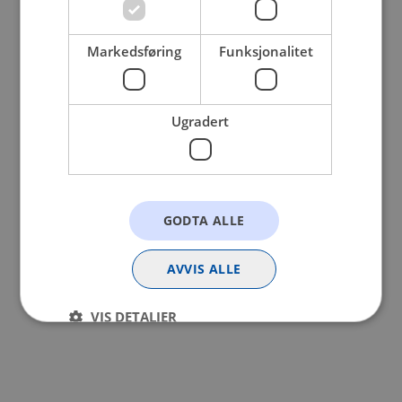
browser console for more information).
Markedsføring
Funksjonalitet
Ugradert
GODTA ALLE
AVVIS ALLE
VIS DETALJER
Strengt nødvendig
Statistikk