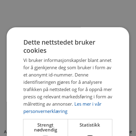
Dette nettstedet bruker
cookies
Vi bruker informasjonskapsler blant annet
for å gjenkjenne deg som bruker i form av
et anonymt id-nummer. Denne
identifiseringen gjøres for å analysere
trafikken på nettstedet og for å oppnå mer
presis og relevant markedsføring i form av
målretting av annonser.
Les mer i vår
personvernerklæring
Strengt
Statistikk
nødvendig
Application error: a client-side exception has occurred (see the