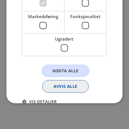
browser console for more information).
Markedsføring
Funksjonalitet
Ugradert
GODTA ALLE
AVVIS ALLE
VIS DETALJER
Strengt nødvendig
Statistikk