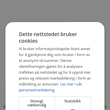
Dette nettstedet bruker
cookies
Vi bruker informasjonskapsler blant annet
for å gjenkjenne deg som bruker i form av
et anonymt id-nummer. Denne
identifiseringen gjøres for å analysere
trafikken på nettstedet og for å oppnå mer
presis og relevant markedsføring i form av
målretting av annonser.
Les mer i vår
personvernerklæring
Strengt
Statistikk
nødvendig
Application error: a client-side exception has occurred (see the