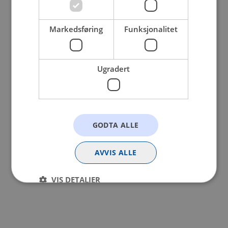
browser console for more information).
Markedsføring
Funksjonalitet
Ugradert
GODTA ALLE
AVVIS ALLE
VIS DETALJER
Strengt nødvendig
Statistikk