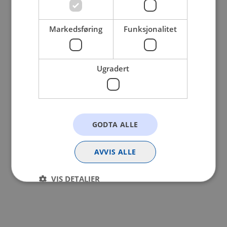
browser console for more information).
Markedsføring
Funksjonalitet
Ugradert
GODTA ALLE
AVVIS ALLE
VIS DETALJER
Strengt nødvendig
Statistikk