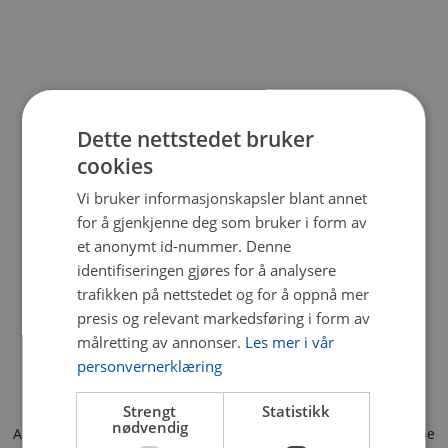
Dette nettstedet bruker
cookies
Vi bruker informasjonskapsler blant annet
for å gjenkjenne deg som bruker i form av
et anonymt id-nummer. Denne
identifiseringen gjøres for å analysere
trafikken på nettstedet og for å oppnå mer
presis og relevant markedsføring i form av
målretting av annonser.
Les mer i vår
personvernerklæring
Strengt
Statistikk
nødvendig
Application error: a client-side exception has occurred (see the