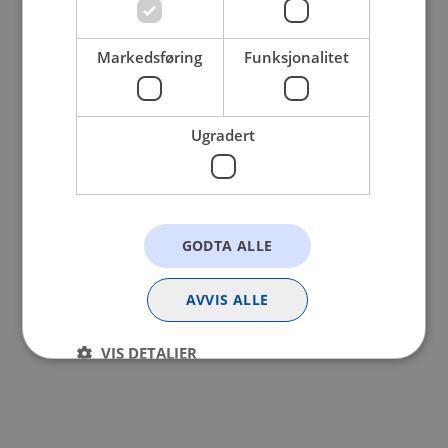
browser console for more information).
Markedsføring
Funksjonalitet
Ugradert
GODTA ALLE
AVVIS ALLE
VIS DETALJER
Strengt nødvendig
Statistikk