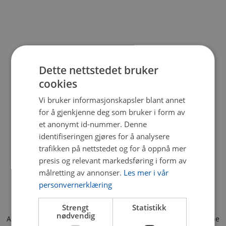
Dette nettstedet bruker
cookies
Vi bruker informasjonskapsler blant annet
for å gjenkjenne deg som bruker i form av
et anonymt id-nummer. Denne
identifiseringen gjøres for å analysere
trafikken på nettstedet og for å oppnå mer
presis og relevant markedsføring i form av
målretting av annonser.
Les mer i vår
personvernerklæring
Strengt
Statistikk
nødvendig
Application error: a client-side exception has occurred (see the