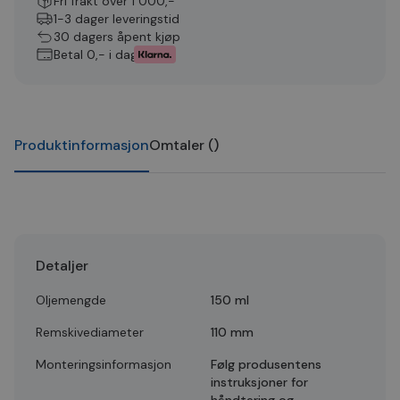
Fri frakt over 1 000,-
1-3 dager leveringstid
30 dagers åpent kjøp
Betal 0,- i dag
Produktinformasjon
Omtaler
(
)
Detaljer
Oljemengde
150 ml
Remskivediameter
110 mm
Monteringsinformasjon
Følg produsentens
instruksjoner for
håndtering og