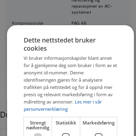
reparasjoner av AC-
systemet
Kompressorolje
PAG 46
Antall spor
7
Dette nettstedet bruker
Antall festehull
3
cookies
Quality
B
Vi bruker informasjonskapsler blant annet
for å gjenkjenne deg som bruker i form av et
anonymt id-nummer. Denne
identifiseringen gjøres for å analysere
trafikken på nettstedet og for å oppnå mer
presis og relevant markedsføring i form av
målretting av annonser.
Les mer i vår
personvernerklæring
Du trenger kanskje også
Strengt
Statistikk
Markedsføring
nødvendig