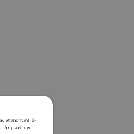
 av et anonymt id-
for å oppnå mer