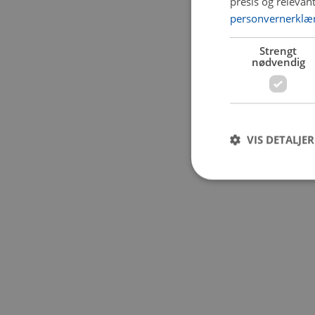
presis og relevan
personvernerklæ
Application error:
Strengt
nødvendig
VIS DETALJER
Strengt nødvendige i
Nettstedet kan ikke b
Navn
CookieScriptConse