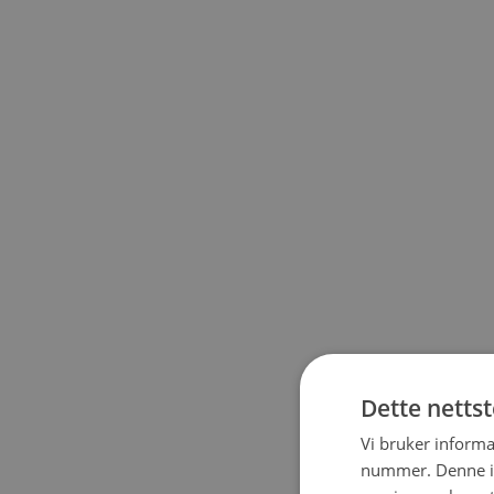
Dette netts
Vi bruker informa
nummer. Denne ide