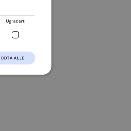
 more information).
Ugradert
GODTA ALLE
t
ontoadministrasjon.
okie-Script.com-
esøkendes