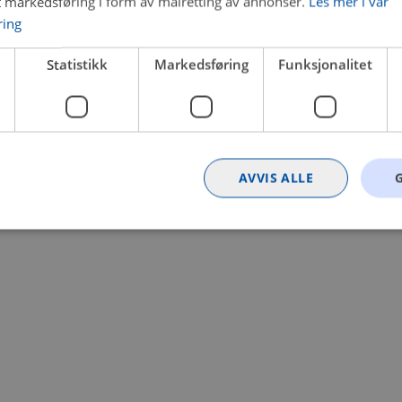
t markedsføring i form av målretting av annonser.
Les mer i vår
ring
 a client-side exception has occurred (see the browser console for
Statistikk
Markedsføring
Funksjonalitet
AVVIS ALLE
Strengt nødvendig
Statistikk
Markedsføring
Funksjonalitet
Ugrader
nformasjonskapsler tillater kjernefunksjoner på nettstedet, som brukerinnlogging og k
rukes riktig uten strengt nødvendige informasjonskapsler.
Provider
/
Utløpsdato
Beskrivelse
Domene
nt
4 uker 2
Denne informasjonskapselen brukes av Co
CookieScript
dager
tjenesten for å huske innstillingene for b
.bilxtra.no