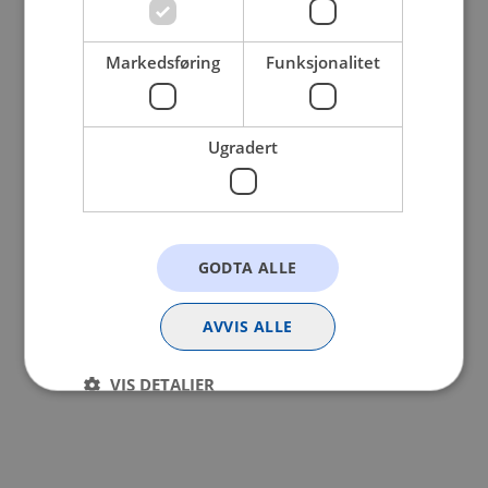
browser console for more information).
Markedsføring
Funksjonalitet
Ugradert
GODTA ALLE
AVVIS ALLE
VIS DETALJER
Strengt nødvendig
Statistikk