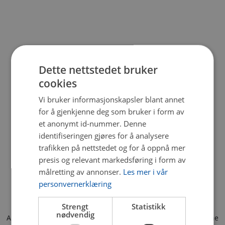
Dette nettstedet bruker
cookies
Vi bruker informasjonskapsler blant annet
for å gjenkjenne deg som bruker i form av
et anonymt id-nummer. Denne
identifiseringen gjøres for å analysere
trafikken på nettstedet og for å oppnå mer
presis og relevant markedsføring i form av
målretting av annonser.
Les mer i vår
personvernerklæring
Strengt
Statistikk
nødvendig
Application error: a client-side exception has occurred (see the