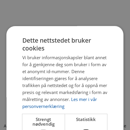
Dette nettstedet bruker
cookies
Vi bruker informasjonskapsler blant annet
for å gjenkjenne deg som bruker i form av
et anonymt id-nummer. Denne
identifiseringen gjøres for å analysere
trafikken på nettstedet og for å oppnå mer
presis og relevant markedsføring i form av
målretting av annonser.
Les mer i vår
personvernerklæring
Strengt
Statistikk
nødvendig
Application error: a client-side exception has occurred (see the