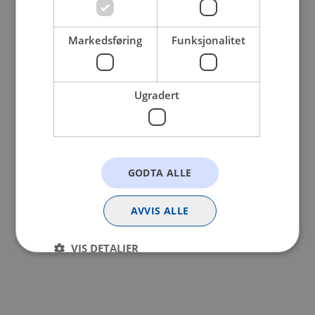
browser console for more information).
Markedsføring
Funksjonalitet
Ugradert
GODTA ALLE
AVVIS ALLE
VIS DETALJER
Strengt nødvendig
Statistikk