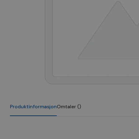
Produktinformasjon
Omtaler
(
)