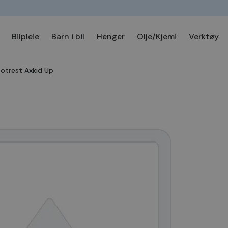
Bilpleie
Barn i bil
Henger
Olje/Kjemi
Verktøy
otrest Axkid Up