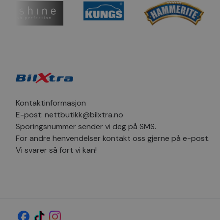
_clsk
_sn_m
hello_retail_id
_clsk
_fbp
pageviewCount
MUID
_ga
Kontaktinformasjon
SM
E-post:
nettbutikk@bilxtra.no
Sporingsnummer sender vi deg på SMS.
MR
_sn_a
For andre henvendelser kontakt oss gjerne på e-post.
Vi svarer så fort vi kan!
YSC
_ga_1C424SVV6P
_uetvid
_sn_n
MR