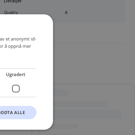
Detaljer
Quality
A
 av et anonymt id-
for å oppnå mer
Ugradert
GODTA ALLE