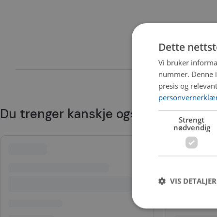
Dette netts
Vi bruker informa
nummer. Denne ide
presis og relevan
personvernerklæ
Du trenger kanskje også
Strengt
nødvendig
VIS DETALJER