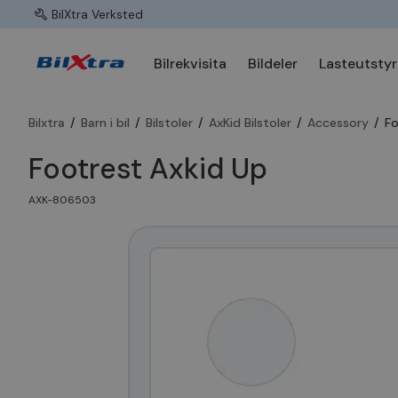
BilXtra Verksted
Bilrekvisita
Bildeler
Lasteutstyr
Bilxtra
/
Barn i bil
/
Bilstoler
/
AxKid Bilstoler
/
Accessory
/
Fo
Footrest Axkid Up
AXK-806503