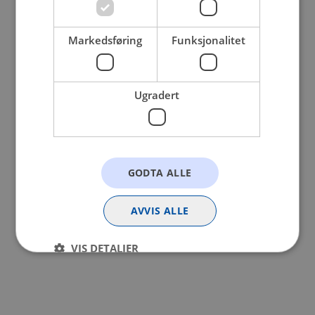
browser console for more information).
Markedsføring
Funksjonalitet
Ugradert
GODTA ALLE
AVVIS ALLE
VIS DETALJER
Strengt nødvendig
Statistikk