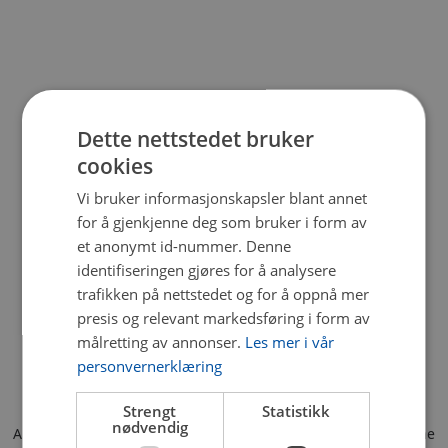
Dette nettstedet bruker
cookies
Vi bruker informasjonskapsler blant annet
for å gjenkjenne deg som bruker i form av
et anonymt id-nummer. Denne
identifiseringen gjøres for å analysere
trafikken på nettstedet og for å oppnå mer
presis og relevant markedsføring i form av
målretting av annonser.
Les mer i vår
personvernerklæring
Strengt
Statistikk
nødvendig
Application error: a client-side exception has occurred (see the