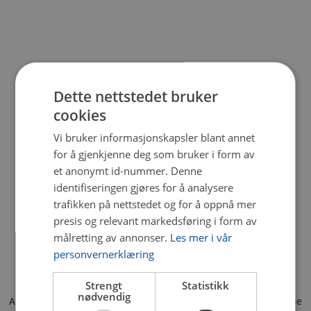
Dette nettstedet bruker
cookies
Vi bruker informasjonskapsler blant annet
for å gjenkjenne deg som bruker i form av
et anonymt id-nummer. Denne
identifiseringen gjøres for å analysere
trafikken på nettstedet og for å oppnå mer
presis og relevant markedsføring i form av
målretting av annonser.
Les mer i vår
personvernerklæring
Strengt
Statistikk
nødvendig
Application error: a client-side exception has occurred (see the