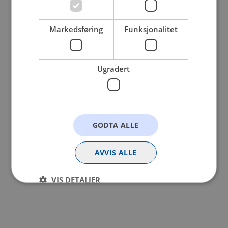
browser console for more information).
Markedsføring
Funksjonalitet
Ugradert
GODTA ALLE
AVVIS ALLE
VIS DETALJER
Strengt nødvendig
Statistikk