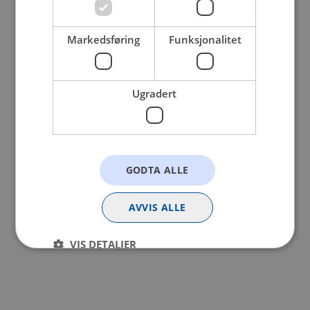
browser console for more information).
Markedsføring
Funksjonalitet
Ugradert
GODTA ALLE
AVVIS ALLE
VIS DETALJER
Strengt nødvendig
Statistikk