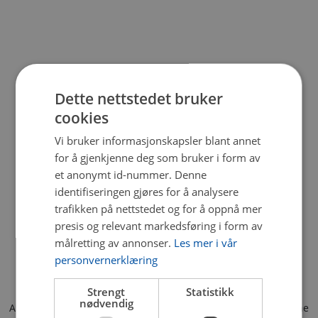
Dette nettstedet bruker
cookies
Vi bruker informasjonskapsler blant annet
for å gjenkjenne deg som bruker i form av
et anonymt id-nummer. Denne
identifiseringen gjøres for å analysere
trafikken på nettstedet og for å oppnå mer
presis og relevant markedsføring i form av
målretting av annonser.
Les mer i vår
personvernerklæring
Strengt
Statistikk
nødvendig
Application error: a client-side exception has occurred (see the