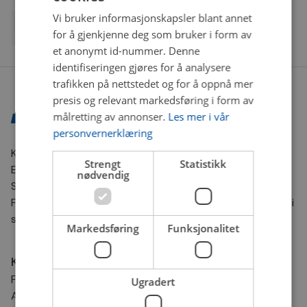
Vi bruker informasjonskapsler blant annet
for å gjenkjenne deg som bruker i form av
et anonymt id-nummer. Denne
identifiseringen gjøres for å analysere
trafikken på nettstedet og for å oppnå mer
presis og relevant markedsføring i form av
målretting av annonser.
Les mer i vår
personvernerklæring
Kontaktinformasjon
Strengt
Statistikk
E-post:
nettbutikk@bilxtra.no
nødvendig
Sporingsnummer sender vi deg på SMS.
For andre henvendelser kontakt oss gjerne på e-post. Vi
svarer så fort vi kan!
Markedsføring
Funksjonalitet
Kundesenter
Frakt og levering
Ugradert
Angrerett og retur