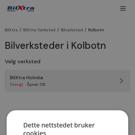
BilXtra
/
BilXtra Verksted
/
Bilverksted
/
Kolbotn
Bilverksteder i Kolbotn
Velg verksted
BilXtra Holmlia
Stengt
· Åpner 08
Dette nettstedet bruker
cookies