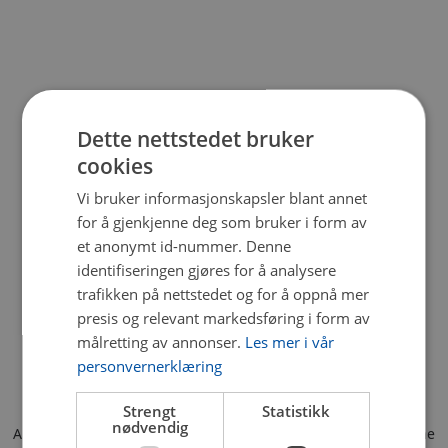
Dette nettstedet bruker
cookies
Vi bruker informasjonskapsler blant annet
for å gjenkjenne deg som bruker i form av
et anonymt id-nummer. Denne
identifiseringen gjøres for å analysere
trafikken på nettstedet og for å oppnå mer
presis og relevant markedsføring i form av
målretting av annonser.
Les mer i vår
personvernerklæring
Strengt
Statistikk
nødvendig
Application error: a client-side exception has occurred (see the