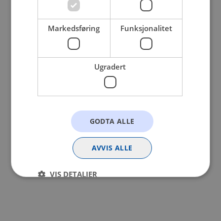
browser console for more information).
Markedsføring
Funksjonalitet
Ugradert
GODTA ALLE
AVVIS ALLE
VIS DETALJER
Strengt nødvendig
Statistikk